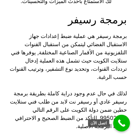
لك الاستمتاع بأحدث الميزات والتحسينات.
برمجة رسيفر
برمجة رسيفر هي عملية ضبط إعدادات جهاز
الاستقبال الفضائي ليتمكن من استقبال القنوات
التلفزيونية من الأقمار الصناعية المختلفة, يوفرها فني
ستلايت الكويت حيث تشمل هذه العملية إدخال
ترددات القنوات، وتحديد نوع التشفير، وترتيب القنوات
حسب الرغبة.
لذلك في حال عدم وجود دراية كاملة بطريقة برمجة
رسيفر عادي أو رسيفر نت لابد من طلب فني ستلايت
حطين ضمن دولة الكويت على الرقم التالي
99502524, للتأكد من الضبط الصحيح و الاحترافي
اتصل الآن
لعملية البرمجة الأصلية.