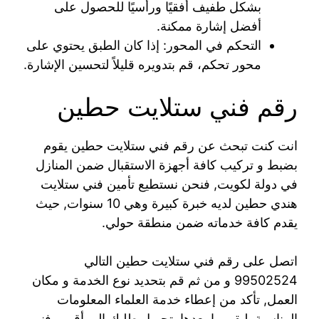
بشكل طفيف أفقيًا ورأسيًا للحصول على
أفضل إشارة ممكنة.
التحكم في المحور: إذا كان الطبق يحتوي على
محور تحكم، قم بتدويره قليلاً لتحسين الإشارة.
رقم فني ستلايت حطين
انت كنت تبحث عن رقم فني ستلايت حطين يقوم
بضبط و تركيب كافة أجهزة الاستقبال ضمن المنازل
في دولة لكويت, فنحن نستطيع تأمين فني ستلايت
هندي حطين لديه خبرة كبيرة وهي 10 سنوات, حيث
يقدم كافة خدماته ضمن منطقة حولي.
اتصل على رقم فني ستلايت حطين التالي
99502524 و من ثم قم بتحديد نوع الخدمة و مكان
العمل, تأكد من إعطاء خدمة العلماء المعلومات
المناسبة, ليقوموا بعدها بتحويل طلبك الى أقرب فني