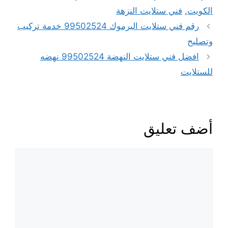
الكويت
,
فني ستلايت النزهة
رقم فني ستلايت اليرموك 99502524 خدمة تركيب
وتصليح
افضل فني ستلايت النهضة 99502524 نهضه
للستلايت
أضف تعليق