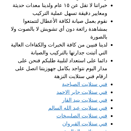
خبراتنا لا تقل عن ١٥ عام ولدينا معدات حديثة
ومعايير دقيقة تسهل عملية التركيب
نقوم بعمل صيانة لكافة الأعطال لتتمتعوا
بمشاهدة رائعة دون أي تشويش لا بالصوت ولا
بالصورة
لدينا فنيبن من كافة الخبرات والكفاءات العالية
التي أثبتت جدارتها بالتركيب والصيانة
دائما على استعداد لتلبية طلبكم فنحن على
مدار اليوم نتواجد بكامل جهوزيتنا اتصل على
ارقام فني ستلايت النزهة
فني ستلايت الصباحية
فني ستلايت جابر الاحمد
فني ستلايت بنيد القار
فني ستلايت عبد الله السالم
فني ستلايت الصليبيخات
فني ستلايت القيروان