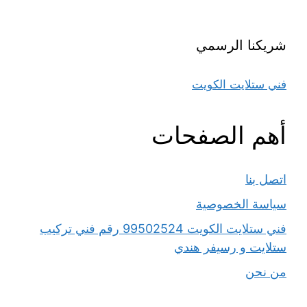
شريكنا الرسمي
فني ستلايت الكويت
أهم الصفحات
اتصل بنا
سياسة الخصوصية
فني ستلايت الكويت 99502524 رقم فني تركيب
ستلايت و رسيفر هندي
من نحن