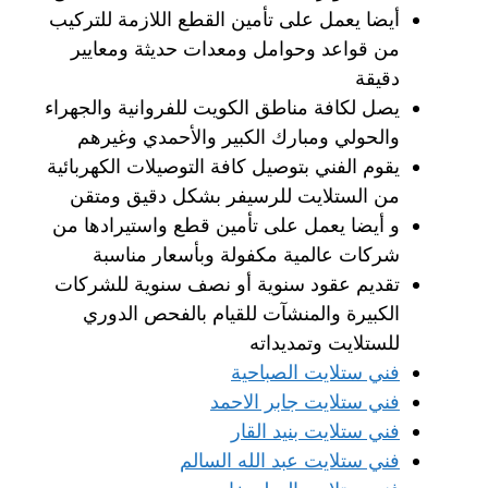
أيضا يعمل على تأمين القطع اللازمة للتركيب
من قواعد وحوامل ومعدات حديثة ومعايير
دقيقة
يصل لكافة مناطق الكويت للفروانية والجهراء
والحولي ومبارك الكبير والأحمدي وغيرهم
يقوم الفني بتوصيل كافة التوصيلات الكهربائية
من الستلايت للرسيفر بشكل دقيق ومتقن
و أيضا يعمل على تأمين قطع واستيرادها من
شركات عالمية مكفولة وبأسعار مناسبة
تقديم عقود سنوية أو نصف سنوية للشركات
الكبيرة والمنشآت للقيام بالفحص الدوري
للستلايت وتمديداته
فني ستلايت الصباحية
فني ستلايت جابر الاحمد
فني ستلايت بنيد القار
فني ستلايت عبد الله السالم