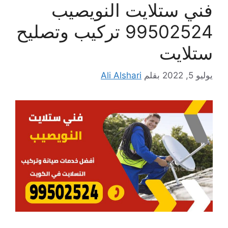
فني ستلايت النويصيب
99502524 تركيب وتصليح
ستلايت
يوليو 5, 2022
بقلم
Ali Alshari