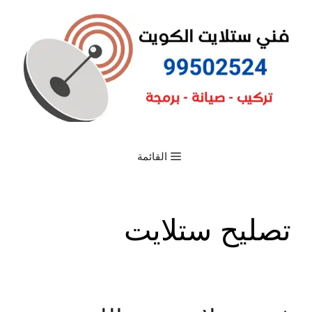
القائمة
تصليح ستلايت