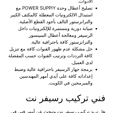
الأدوات.
تصليح أعطال وحدة POWER SUPPIY مع
استبدال الالكترونيات المعطلة كالمكثف الكبير
والترانزستور التالف بأجود القطع الأصلية.
صيانة دورية ومستمرة للإلكترونيات داخل
الرسيفر ومعالجة أعطال السينسور
والترانزستور كافة باحترافية عالية.
حل مشكلة عدم ظهور القنوات كافة مع تنزيل
كافة الترددات وترتيب القنوات حسب المفضلة
لدى العميل.
برمجة جهاز الرسيفر باحترافية عالية وضبط
إعداداته كافة على أيدي أمهر المهندسين
والمبرمجين في الكويت.
فني تركيب رسيفر نت
هل تريد تركيب رسيفر نت وتبحث عن أمهر فني في